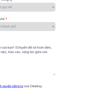
*
phố
t, phát triển và giữ chân nhân
 bền vững.
i của bạn? (Chuyển đổi số toàn diện,
o việc, báo cáo, cộng tác giữa các
h quyền riêng tư
của Cleeksy.