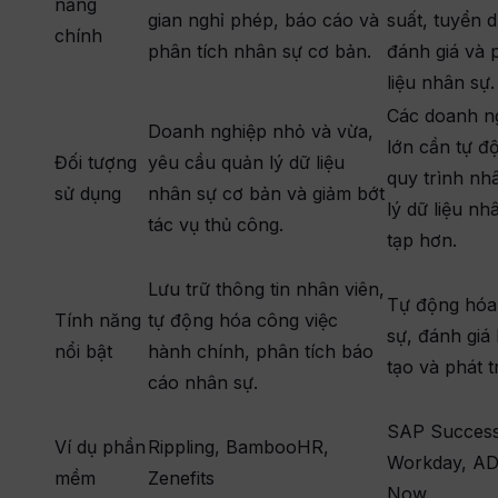
năng
gian nghỉ phép, báo cáo và
suất, tuyển 
chính
phân tích nhân sự cơ bản.
đánh giá và 
liệu nhân sự.
Các doanh n
Doanh nghiệp nhỏ và vừa,
lớn cần tự đ
Đối tượng
yêu cầu quản lý dữ liệu
quy trình nh
sử dụng
nhân sự cơ bản và giảm bớt
lý dữ liệu n
tác vụ thủ công.
tạp hơn.
Lưu trữ thông tin nhân viên,
Tự động hóa
Tính năng
tự động hóa công việc
sự, đánh giá 
nổi bật
hành chính, phân tích báo
tạo và phát t
cáo nhân sự.
SAP Success
Ví dụ phần
Rippling, BambooHR,
Workday, AD
mềm
Zenefits
Now