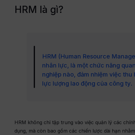
HRM là gì?
rọn gói và những quy
 nghiệp cần nắm
án, tối ưu hóa
HRM (Human Resource Managem
uất tinh gọn,
nhân lực, là một chức năng quan
nghiệp nào, đảm nhiệm việc thu h
năng lực làm chủ vận
 đội ngũ nội bộ trên nền
lực lượng lao động của công ty.
 tăng cơ hội bán
HRM không chỉ tập trung vào việc quản lý các chính
thi công là gì? Quy trình,
dụng, mà còn bao gồm các chiến lược dài hạn nhằm 
và cách chọn đơn vị uy tín