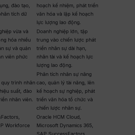
dụng, đào tạo,
hoạch kế nhiệm, phát triển
phân tích dữ
văn hóa và lập kế hoạch
lực lượng lao động.
ghiệp vừa và
Doanh nghiệp lớn, tập
ộng hóa nhiều
trung vào chiến lược phát
ân sự và quản
triển nhân sự dài hạn,
hân viên phức
nhân tài và kế hoạch lực
lượng lao động.
Phân tích nhân sự nâng
 quy trình nhân
cao, quản lý tài năng, lên
hiệu suất, đào
kế hoạch sự nghiệp, phát
riển nhân viên.
triển văn hóa tổ chức và
chiến lược nhân sự.
Factors,
Oracle HCM Cloud,
P Workforce
Microsoft Dynamics 365,
SAP SuccessFactors