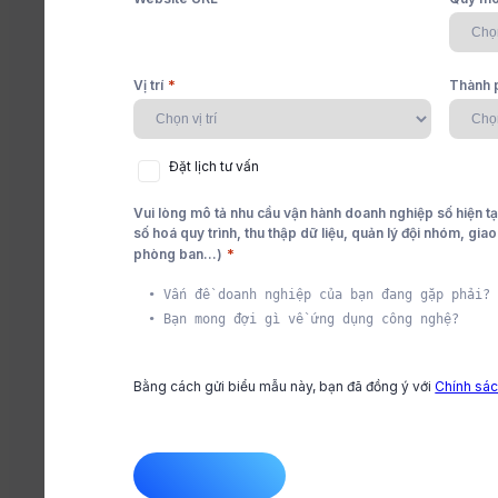
HRM là gì?
*
Vị trí
Thành 
HRM chính là “xương sống” giúp doanh nghiệp thu hú
tài, đảm bảo bộ máy nhân sự vận hành hiệu quả và
c liền mạch
 thúc
ng dẫn đơn giản
Đặt
Đặt lịch tư vấn
lịch
tư
Vui lòng mô tả nhu cầu vận hành doanh nghiệp số hiện tạ
vấn
Cleeksy Team
số hoá quy trình, thu thập dữ liệu, quản lý đội nhóm, gia
*
phòng ban...)
Đăng tải: 01/08/2025
vụ trôi chảy
ụng sản phẩm
àng,
Bằng cách gửi biểu mẫu này, bạn đã đồng ý với
Chính sác
CAPTCHA
n phòng ban
g đồng người dùng