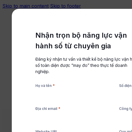
Skip to main content
Skip to footer
Đăng nhập
Trung tâm hỗ trợ
Nhận trọn bộ năng lực vận
hành số từ chuyên gia
Đăng ký nhận tư vấn và thiết kế bộ năng lực vận 
Nền tảng
số toàn diện được “may đo” theo thực tế doanh
Giải pháp
nghiệp.
Tài nguyên
*
Họ và tên
Số điện
Bảng giá
Đặt lịch tư vấn
Bắt đầu miễn phí
*
Địa chỉ email
Công t
DIGITAL OPERATIONS
,
THUẬT NGỮ
,
Website URL
Quy mô