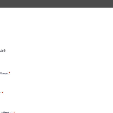
hành
*
 thoại
*
y
*
 công ty