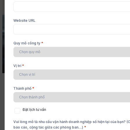
quy mô tăng trưởng.
Website URL
Đặt lịch tư vấn
Demo video
*
Quy mô công ty
*
Vị trí
*
Thành phố
Đặt
Đặt lịch tư vấn
lịch
tư
Vui lòng mô tả nhu cầu vận hành doanh nghiệp số hiện tại của bạn? (Ch
vấn
*
báo cáo, cộng tác giữa các phòng ban...)