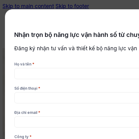
Skip to main content
Skip to footer
Nhận trọn bộ năng lực vận hành số từ chu
Bắt đầu miễn phí
Đăng ký nhận tư vấn và thiết kế bộ năng lực vận
*
Họ và tên
*
Số điện thoại
DIGITAL OPERATIONS PLATFORM
Định hình năng lực thích ứng của
*
Địa chỉ email
Hệ thống vận hành có khả năng lắp ghép linh hoạt
nghiệp vụ, thích ứng nhanh với biến động và mở 
*
Công ty