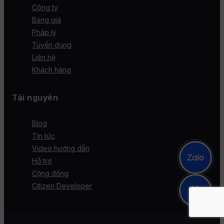
Công ty
Bảng giá
Pháp lý
Tuyển dụng
Liên hệ
Khách hàng
Tài nguyên
Blog
Tin tức
Video hướng dẫn
Hỗ trợ
Cộng đồng
Citizen Developer