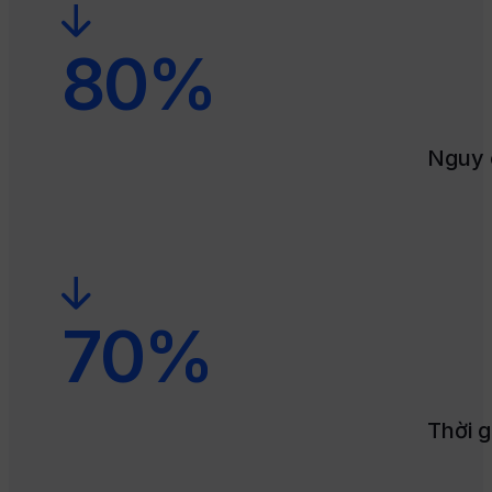
80
%
Nguy c
70
%
Thời g