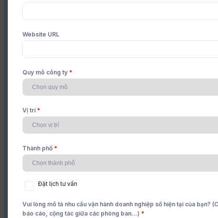
Nhận tư vấn & demo
Bắt đầu miễn phí
Website URL
*
Quy mô công ty
*
Vị trí
*
Thành phố
Đặt
Đặt lịch tư vấn
lịch
tư
Vui lòng mô tả nhu cầu vận hành doanh nghiệp số hiện tại của bạn? (Ch
vấn
*
báo cáo, cộng tác giữa các phòng ban...)