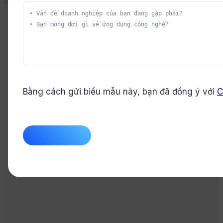
Bằng cách gửi biểu mẫu này, bạn đã đồng ý với
C
CAPTCHA
70
%
Khả năng