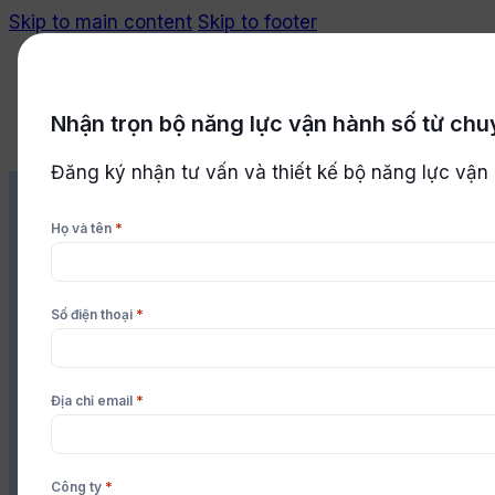
Skip to main content
Skip to footer
Nhận trọn bộ năng lực vận hành số từ chu
Bắt đầu miễn phí
Đăng ký nhận tư vấn và thiết kế bộ năng lực vận
*
Họ và tên
DÀNH CHO DOANH NGHIỆP SẢN XUẤT
*
Số điện thoại
Làm chủ từng mắt xích chuỗi sản xuất
*
Địa chỉ email
Phần mềm quản lý sản xuất tùy chỉnh linh hoạt trên nề
nhà xưởng đến văn phòng.
*
Công ty