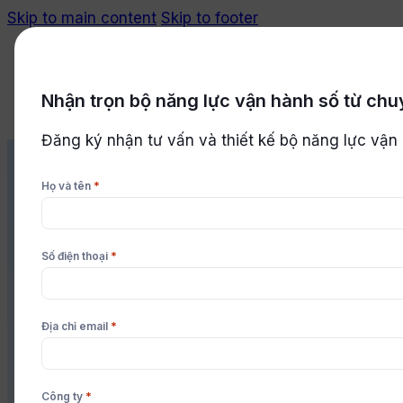
Skip to main content
Skip to footer
Nhận trọn bộ năng lực vận hành số từ chu
Bắt đầu miễn phí
Đăng ký nhận tư vấn và thiết kế bộ năng lực vận
*
Họ và tên
*
Số điện thoại
*
Địa chỉ email
Tổng thầu thiết kế – xây dựng cầ
*
Công ty
Hành trình chuẩn hóa và kết nối hơn 60 nghiệp v