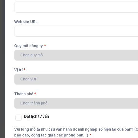
nhất.
Website URL
*
Quy mô công ty
Khả năng tùy chỉnh quy trì
*
Vị trí
*
Thành phố
Khả năng cộng tác 
Đặt
Đặt lịch tư vấn
lịch
tư
Vui lòng mô tả nhu cầu vận hành doanh nghiệp số hiện tại của bạn? (Ch
vấn
*
báo cáo, cộng tác giữa các phòng ban...)