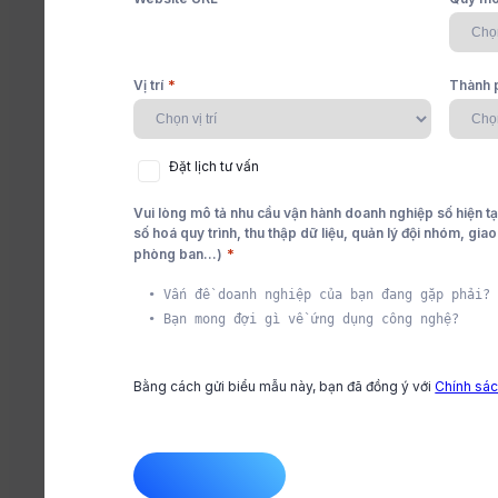
Quản lý đơn hàng ba
nào để xóa tan nỗi
*
Vị trí
Thành 
hàng “quay lưng”?
c liền mạch
 thúc
ng dẫn đơn giản
Đặt
Đặt lịch tư vấn
lịch
tư
Vui lòng mô tả nhu cầu vận hành doanh nghiệp số hiện tạ
vấn
Ngoài năng lực bán hàng và chiến lược dịch vụ, 3 gi
số hoá quy trình, thu thập dữ liệu, quản lý đội nhóm, gia
*
phòng ban...)
lẻ sau sẽ là chìa khóa "chiếm trọn trái tim" khác
vụ trôi chảy
ụng sản phẩm
àng,
Cleeksy Team
Đăng tải: 30/12/2024
Bằng cách gửi biểu mẫu này, bạn đã đồng ý với
Chính sác
CAPTCHA
n phòng ban
g đồng người dùng