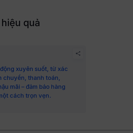
 hiệu quả
t động xuyên suốt, từ xác
n chuyển, thanh toán,
 hậu mãi – đảm bảo hàng
t cách trọn vẹn.