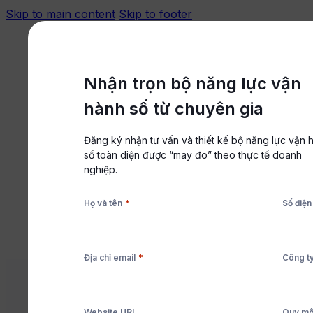
Skip to main content
Skip to footer
Đăng nhập
Trung tâm hỗ trợ
Nhận trọn bộ năng lực vận
hành số từ chuyên gia
Đăng ký nhận tư vấn và thiết kế bộ năng lực vận 
Nền tảng
số toàn diện được “may đo” theo thực tế doanh
Giải pháp
nghiệp.
Tài nguyên
*
Họ và tên
Số điện
Bảng giá
Đặt lịch tư vấn
Bắt đầu miễn phí
*
Địa chỉ email
Công t
BÁN LẺ
,
Website URL
Quy mô