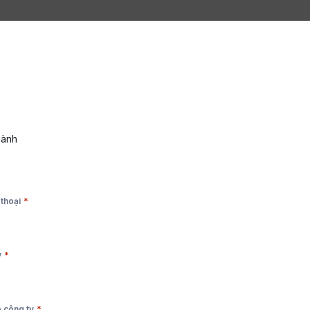
hành
*
 thoại
*
y
*
 công ty