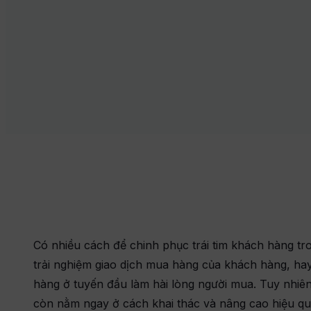
rọn gói và những quy
 nghiệp cần nắm
án, tối ưu hóa
uất tinh gọn,
năng lực làm chủ vận
 đội ngũ nội bộ trên nền
 tăng cơ hội bán
Có nhiều cách để chinh phục trái tim khách hàng tro
trải nghiệm giao dịch mua hàng của khách hàng, h
hàng ở tuyến đầu làm hài lòng người mua. Tuy nhiên
thi công là gì? Quy trình,
còn nằm ngay ở cách khai thác và nâng cao hiệu quả
và cách chọn đơn vị uy tín