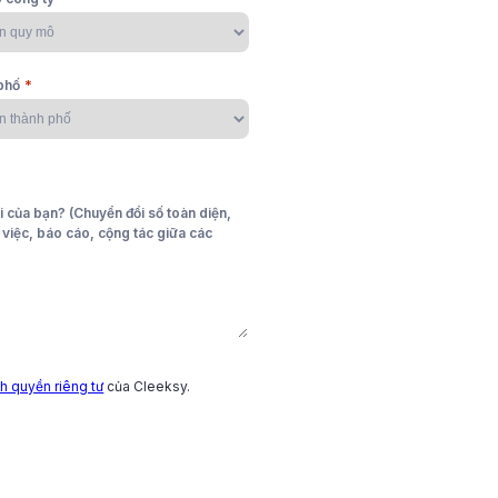
́n lẻ thế
 sợ khách
*
phố
i của bạn? (Chuyển đổi số toàn diện,
ai đoạn quản lý đơn hàng bán
o việc, báo cáo, cộng tác giữa các
h hàng cho doanh nghiệp.
h quyền riêng tư
của Cleeksy.