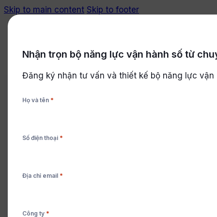
Skip to main content
Skip to footer
Nhận trọn bộ năng lực vận hành số từ chu
Bắt đầu miễn phí
Đăng ký nhận tư vấn và thiết kế bộ năng lực vận
*
Họ và tên
SẢN XUẤT
,
6 bước lập kế hoạch sản xuấ
*
Số điện thoại
Lập kế hoạch sản xuất theo đơn hàng (MTO) giúp doa
hướng dẫn 6 bước lập kế hoạch MTO chi tiết, dễ áp 
*
Địa chỉ email
*
Công ty