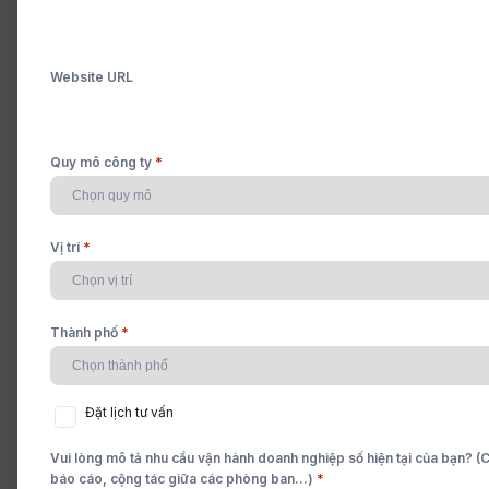
Cleeksy Team
Đăng tải: 17/12/2025
Website URL
*
Quy mô công ty
*
Vị trí
*
Thành phố
Đặt
Đặt lịch tư vấn
lịch
tư
Vui lòng mô tả nhu cầu vận hành doanh nghiệp số hiện tại của bạn? (Ch
vấn
*
báo cáo, cộng tác giữa các phòng ban...)