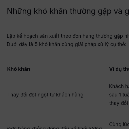
Những khó khăn thường gặp và gi
Lập kế hoạch sản xuất theo đơn hàng thường gặp nh
Dưới đây là 5 khó khăn cùng giải pháp xử lý cụ thể:
Khó khăn
Ví dụ th
Khách h
Thay đổi đột ngột từ khách hàng
sau 1 tu
thay đổi
Cùng lú
Đơn hàng không đồng đều về khối lượng