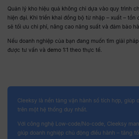
Quản lý kho hiệu quả không chỉ dựa vào quy trình
hiện đại. Khi triển khai đồng bộ từ nhập – xuất – t
sẽ tối ưu chi phí, nâng cao năng suất và đảm bảo h
Nếu doanh nghiệp của bạn đang muốn tìm giải pháp 
được tư vấn và
demo 1:1
theo thực tế.
Cleeksy là nền tảng vận hành số tích hợp, giúp 
trên một hệ thống duy nhất.
Với công nghệ Low-code/No-code, Cleeksy mang đế
giúp doanh nghiệp chủ động điều hành – tăng tố