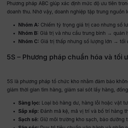
Phương pháp ABC giúp xác định mức độ ưu tiên trong
doanh thu. Nhờ vậy,
d
oanh nghiệp tập trung nguồn l
Nhóm A:
Chiếm tỷ trọng giá trị cao nhưng số lư
Nhóm B:
Giá trị và nhu cầu trung bình → quản l
Nhóm C:
Giá trị thấp nhưng số lượng lớn → tối
5S – Phương pháp chuẩn hóa và tối ư
5S là phương pháp tổ chức kho nhằm đảm bảo không 
giảm thời gian tìm hàng, giảm sai sót lấy hàng, đồng
Sàng lọc:
Loại bỏ hàng dư, hàng lỗi hoặc vật tư
Sắp xếp:
Đánh mã kệ, mã vị trí và bố trí hàng 
Sạch sẽ:
Giữ môi trường kho sạch, bảo dưỡng th
Săn sóc:
Duy trì tiêu chuẩn vận hành và phân rõ