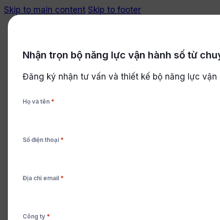
Skip to main content
Skip to footer
Nhận trọn bộ năng lực vận hành số từ chu
Bắt đầu miễn phí
Đăng ký nhận tư vấn và thiết kế bộ năng lực vận
*
Họ và tên
XÂY DỰNG
,
Thi công xây dựng là gì? Qu
*
Số điện thoại
Thi công xây dựng không chỉ là hoạt động thi công n
toàn, nghiệm thu và chi phí. Bài viết giúp doanh ngh
*
Địa chỉ email
công trình hiệu quả hơn bằng dữ liệu.
*
Công ty