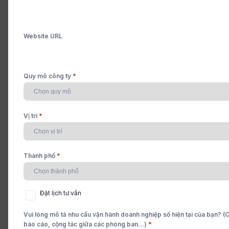
Cleeksy Team
Đăng tải: 17/05/2026
Website URL
*
Quy mô công ty
*
Vị trí
*
Thành phố
Đặt
Đặt lịch tư vấn
lịch
tư
Vui lòng mô tả nhu cầu vận hành doanh nghiệp số hiện tại của bạn? (Ch
vấn
*
báo cáo, cộng tác giữa các phòng ban...)