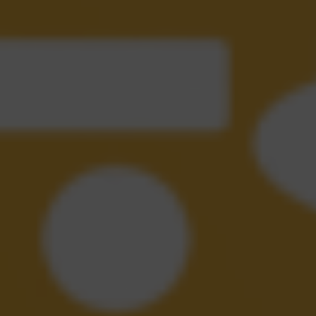
 do doanh nghiệp nên sử dụng
iệp kiểm soát toàn bộ hoạt động nhà máy trên một nền…