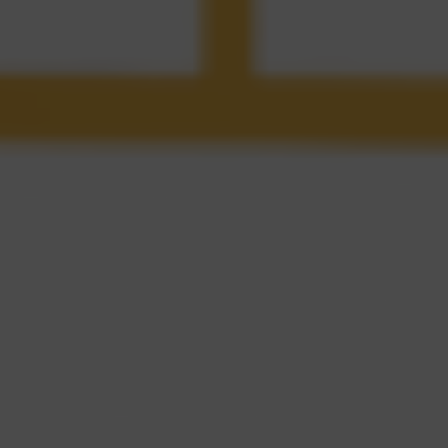
sản xuất phù hợp
 Excel từng là "trợ thủ" quen thuộc trong lập kế hoạch…