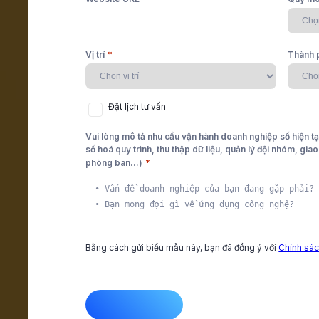
Industry
*
Vị trí
Thành 
May đo giải pháp số sát với đặc thù từn
sàng thay đổi khi 
c liền mạch
 thúc
ng dẫn đơn giản
Đặt
Đặt lịch tư vấn
lịch
tư
Vui lòng mô tả nhu cầu vận hành doanh nghiệp số hiện tạ
vấn
số hoá quy trình, thu thập dữ liệu, quản lý đội nhóm, gia
*
phòng ban...)
vụ trôi chảy
ụng sản phẩm
àng,
Bằng cách gửi biểu mẫu này, bạn đã đồng ý với
Chính sác
Nổi bật
CAPTCHA
n phòng ban
g đồng người dùng