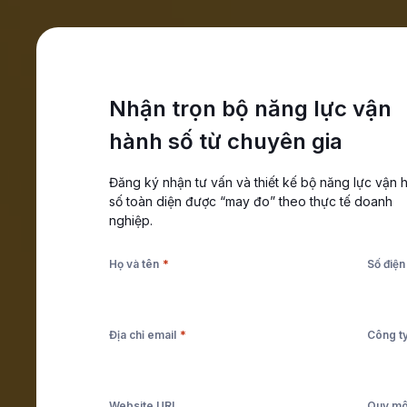
Skip to main content
Skip to footer
Đăng nhập
Trung tâm hỗ trợ
Nhận trọn bộ năng lực vận
hành số từ chuyên gia
Đăng ký nhận tư vấn và thiết kế bộ năng lực vận 
Nền tảng
số toàn diện được “may đo” theo thực tế doanh
Giải pháp
nghiệp.
Tài nguyên
*
Họ và tên
Số điện
Bảng giá
Đặt lịch tư vấn
Bắt đầu miễn phí
*
Địa chỉ email
Công t
Website URL
Quy mô