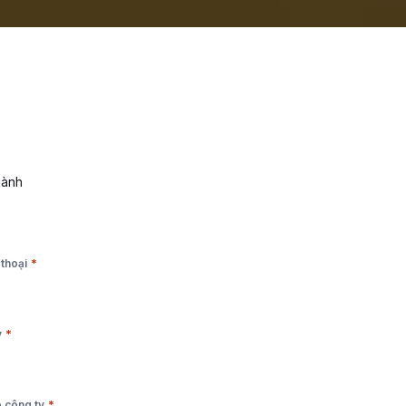
hành
*
 thoại
*
y
*
 công ty