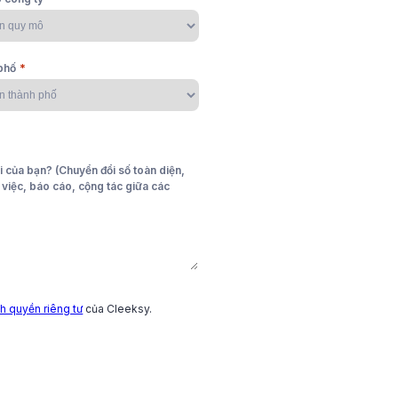
 solutions
*
phố
g doanh nghiệp, tinh gọn và tối ưu nhanh, sẵn
doanh nghiệp phát triển.
i của bạn? (Chuyển đổi số toàn diện,
o việc, báo cáo, cộng tác giữa các
h quyền riêng tư
của Cleeksy.