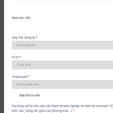
Website URL
*
Quy mô công ty
*
Vị trí
*
Thành phố
Đặt
Đặt lịch tư vấn
lịch
tư
Vui lòng mô tả nhu cầu vận hành doanh nghiệp số hiện tại của bạn? (Ch
vấn
*
báo cáo, cộng tác giữa các phòng ban...)