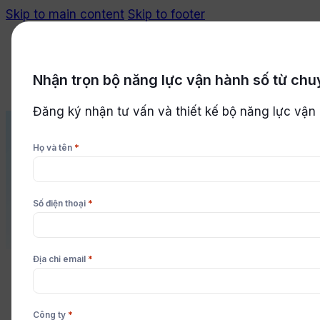
Skip to main content
Skip to footer
Nhận trọn bộ năng lực vận hành số từ chu
Bắt đầu miễn phí
Đăng ký nhận tư vấn và thiết kế bộ năng lực vận
*
Họ và tên
Customer
Câu chuyện chuyển đổi số thàn
*
Số điện thoại
*
Địa chỉ email
*
Công ty