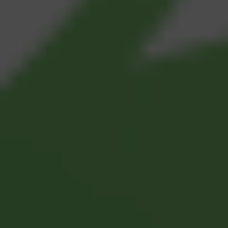
Marketing
Kinh doanh
Nhân sự
Vận hành
Thu mua
Giải pháp ngành nghề
Xây dựng
Sản xuất
Bán lẻ
Về Cleeksy
Công ty
Bảng giá
Pháp lý