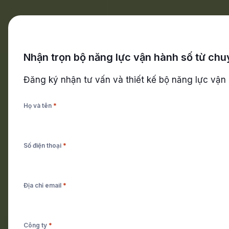
Skip to main content
Skip to footer
Nhận trọn bộ năng lực vận hành số từ chu
Bắt đầu miễn phí
Đăng ký nhận tư vấn và thiết kế bộ năng lực vận
*
Họ và tên
Industry 
May đo giải pháp số sát với đặc thù từng doanh nghiệp,
*
Số điện thoại
nghiệp ph
*
Địa chỉ email
*
Công ty