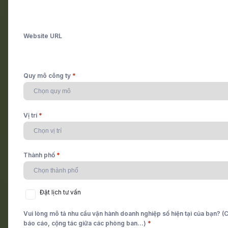
Nổi bật
Website URL
*
Quy mô công ty
Chưa có bài viết nào.
*
Vị trí
*
Thành phố
TẤT CẢ
SẢN XUẤT
XÂY DỰNG
BÁN LẺ
Search
Đặt
Đặt lịch tư vấn
lịch
tư
Vui lòng mô tả nhu cầu vận hành doanh nghiệp số hiện tại của bạn? (Ch
vấn
*
báo cáo, cộng tác giữa các phòng ban...)