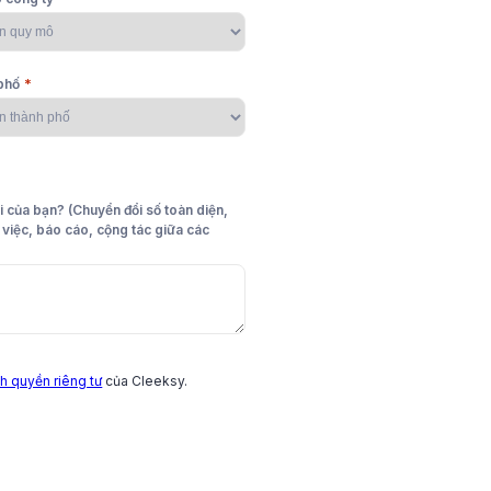
*
phố
i của bạn? (Chuyển đổi số toàn diện,
o việc, báo cáo, cộng tác giữa các
h quyền riêng tư
của Cleeksy.