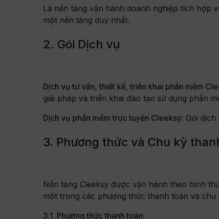
Là nền tảng vận hành doanh nghiệp tích hợp và
một nền tảng duy nhất.
rọn gói và những quy
 nghiệp cần nắm
2. Gói Dịch vụ
án, tối ưu hóa
Dịch vụ tư vấn, thiết kế, triển khai phần mềm Cl
giải pháp và triển khai đào tạo sử dụng phần 
uất tinh gọn,
Dịch vụ phần mềm trực tuyến Cleeksy
: Gói dịch
năng lực làm chủ vận
 đội ngũ nội bộ trên nền
3. Phương thức và Chu kỳ than
 tăng cơ hội bán
Nền tảng Cleeksy được vận hành theo hình t
một trong các phương thức thanh toán và chu 
thi công là gì? Quy trình,
và cách chọn đơn vị uy tín
3.1. Phương thức thanh toán: