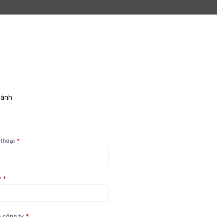
hành
*
 thoại
*
y
*
 công ty