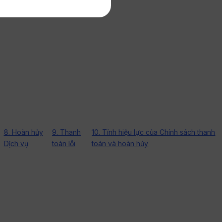
8. Hoàn hủy
9. Thanh
10. Tính hiệu lực của Chính sách thanh
Dịch vụ
toán lỗi
toán và hoàn hủy