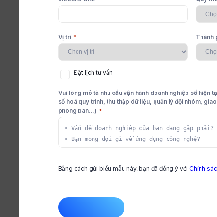
Pháp lý
*
Vị trí
Thành 
Điều khoản dịch vụ
c liền mạch
 thúc
ng dẫn đơn giản
Chính sách quyền riêng tư
Đặt
Đặt lịch tư vấn
lịch
tư
Vui lòng mô tả nhu cầu vận hành doanh nghiệp số hiện tạ
Chính sách Cookie
vấn
số hoá quy trình, thu thập dữ liệu, quản lý đội nhóm, gia
*
phòng ban...)
Chính sách thanh toán và hoàn hủy
Thỏa thuận chất lượng dịch vụ
vụ trôi chảy
ụng sản phẩm
àng,
Nhãn hiệu và sở hữu trí tuệ
Bằng cách gửi biểu mẫu này, bạn đã đồng ý với
Chính sác
Thỏa thuận xử lý dữ liệu
CAPTCHA
Mục đích sử dụng được cho phép
n phòng ban
g đồng người dùng