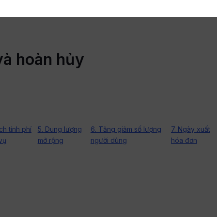
và hoàn hủy
ch tính phí
5. Dung lượng
6. Tăng giảm số lượng
7. Ngày xuất
vụ
mở rộng
người dùng
hóa đơn