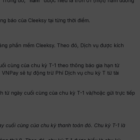
. Trong đó,
“năm”
được hiểu là tròn 01 (một) năm dương
g báo của Cleeksy tại từng thời điểm.
 tảng phần mềm Cleeksy. Theo đó, Dịch vụ được kích
uối cùng của chu kỳ T-1 theo thông báo gia hạn từ
 VNPay sẽ tự động trừ Phí Dịch vụ chu kỳ T từ tài
h từ ngày cuối cùng của chu kỳ T-1 và/hoặc gửi trực tiếp
y cuối cùng của chu kỳ thanh toán đó. Chu kỳ T-1 là