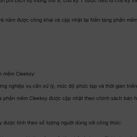
án phí Dịch vụ tháng thứ 8, chu kỳ T được hiểu là chu kỳ t
 và năm được công khai và cập nhật tại Nền tảng phần mềm
hần mềm Cleeksy:
ợng nghiệp vụ cần xử lý, mức độ phức tạp và thời gian triển
 khai phần mềm Cleeksy được cập nhật theo chính sách bán h
y được tính theo số lượng người dùng với công thức: