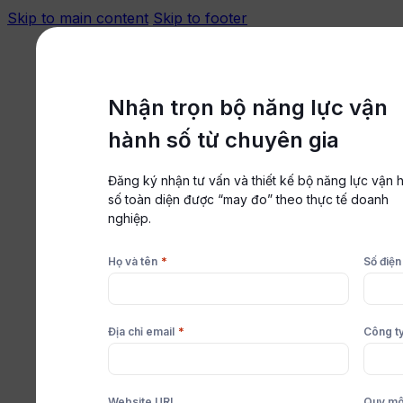
Skip to main content
Skip to footer
Đăng nhập
Trung tâm hỗ trợ
Nhận trọn bộ năng lực vận
hành số từ chuyên gia
Đăng ký nhận tư vấn và thiết kế bộ năng lực vận 
Nền tảng
số toàn diện được “may đo” theo thực tế doanh
Giải pháp
nghiệp.
Tài nguyên
*
Họ và tên
Số điện
Bảng giá
Đặt lịch tư vấn
Bắt đầu miễn phí
*
Địa chỉ email
Công t
Website URL
Quy mô