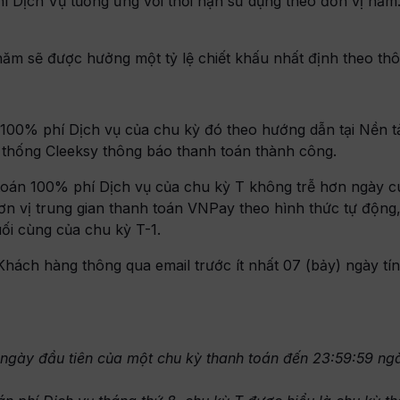
í Dịch Vụ tương ứng với thời hạn sử dụng theo đơn vị năm
m sẽ được hưởng một tỷ lệ chiết khấu nhất định theo thôn
n 100% phí Dịch vụ của chu kỳ đó theo hướng dẫn tại Nền
thống Cleeksy thông báo thanh toán thành công.
 toán 100% phí Dịch vụ của chu kỳ T không trễ hơn ngày c
ơn vị trung gian thanh toán VNPay theo hình thức tự động,
i cùng của chu kỳ T-1.
hách hàng thông qua email trước ít nhất 07 (bảy) ngày tín
 ngày đầu tiên của một chu kỳ thanh toán đến 23:59:59 ngà