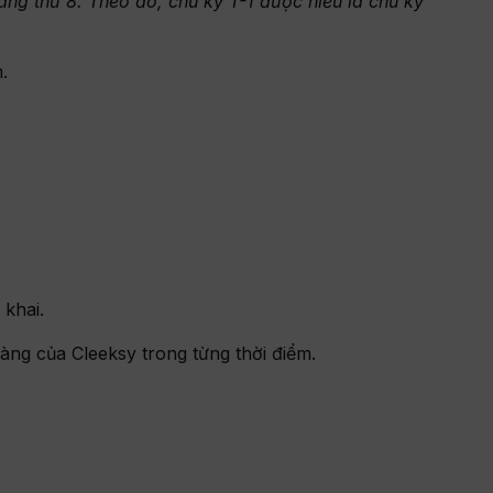
háng thứ 8. Theo đó, chu kỳ T-1 được hiểu là chu kỳ
.
 khai.
àng của Cleeksy trong từng thời điểm.