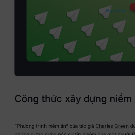
định hình tầm n
Đọc thêm
sẽ giúp bạn ph
thiết yếu.
Công thức xây dựng niềm 
“Phương trình niềm tin” của tác giả
Charles Green
dư
những gì tạo dựng nên sự tín nhiệm của một người l