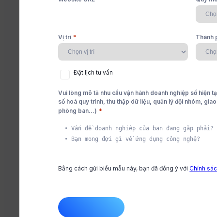
4 điều lãnh đạo m
làm khiến nhân vi
*
Vị trí
Thành 
niềm tin
c liền mạch
 thúc
ng dẫn đơn giản
Đặt
Đặt lịch tư vấn
lịch
tư
Vui lòng mô tả nhu cầu vận hành doanh nghiệp số hiện tạ
vấn
Và cách để lãnh đạo mới vượt qua những rào cản kh
số hoá quy trình, thu thập dữ liệu, quản lý đội nhóm, gia
*
phòng ban...)
viên.
vụ trôi chảy
ụng sản phẩm
àng,
Cleeksy Team
Đăng tải: 16/06/2024
Bằng cách gửi biểu mẫu này, bạn đã đồng ý với
Chính sác
CAPTCHA
n phòng ban
g đồng người dùng