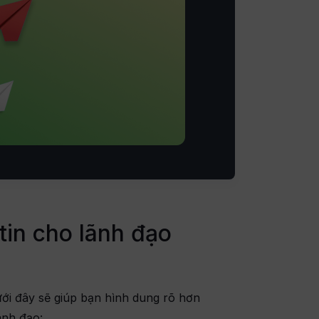
hìn lớn hơn. Điểm khác biệt cốt lõi dưới đây
ân biệt và bồi đắp các kỹ năng lãnh đạo
tin cho lãnh đạo
ới đây sẽ giúp bạn hình dung rõ hơn
ãnh đạo: