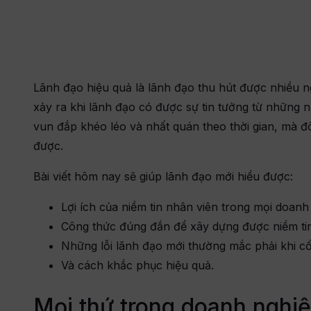
rọn gói và những quy
 nghiệp cần nắm
án, tối ưu hóa
Lãnh đạo hiệu quả là lãnh đạo thu hút được nhiều ng
xảy ra khi lãnh đạo có được sự tin tưởng từ những 
vun đắp khéo léo và nhất quán theo thời gian, mà đô
được.
uất tinh gọn,
Bài viết hôm nay sẽ giúp lãnh đạo mới hiểu được:
năng lực làm chủ vận
 đội ngũ nội bộ trên nền
Lợi ích của niềm tin nhân viên trong mọi doanh
Công thức đúng đắn để xây dựng được niềm tin
 tăng cơ hội bán
Những lỗi lãnh đạo mới thường mắc phải khi cố
Và cách khắc phục hiệu quả.
thi công là gì? Quy trình,
Mọi thứ trong doanh nghiệ
và cách chọn đơn vị uy tín