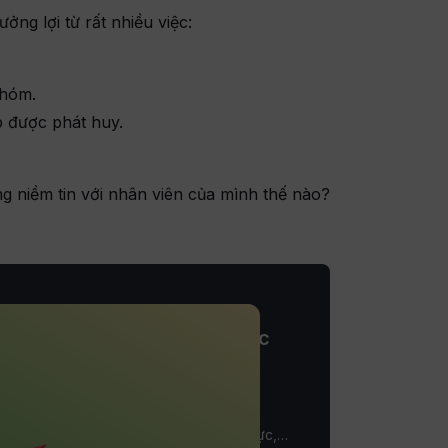
ởng lợi từ rất nhiều việc:
nhóm.
p được phát huy.
g niềm tin với nhân viên của mình thế nào?
àm nên một nhà lãnh đạo thực
 quản lý dự án?
 quản lý và lãnh đạo khiến bạn mất cân
n lý công việc hằng ngày và tạo động lực,