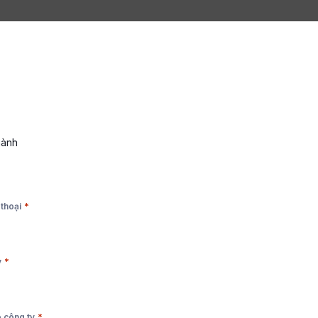
hành
*
 thoại
*
y
*
 công ty