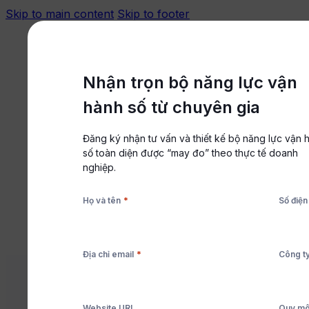
Skip to main content
Skip to footer
Đăng nhập
Trung tâm hỗ trợ
Nhận trọn bộ năng lực vận
hành số từ chuyên gia
Đăng ký nhận tư vấn và thiết kế bộ năng lực vận 
Nền tảng
số toàn diện được “may đo” theo thực tế doanh
Giải pháp
nghiệp.
Tài nguyên
*
Họ và tên
Số điện
Bảng giá
Đặt lịch tư vấn
Bắt đầu miễn phí
*
Địa chỉ email
Công t
LÃNH ĐẠO
,
Website URL
Quy mô