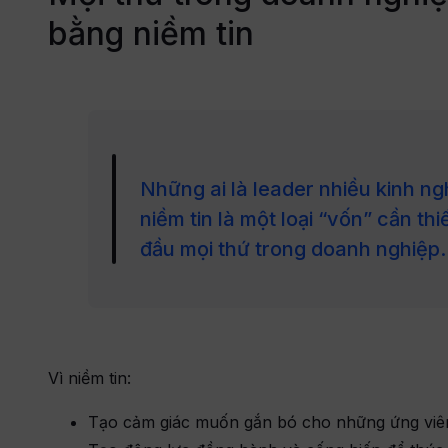
bằng niềm tin
t
Những ai là leader nhiều kinh ng
niềm tin là một loại “vốn” cần th
đầu mọi thứ trong doanh nghiệp.
Vì niềm tin:
Tạo cảm giác muốn gắn bó cho những ứng viên