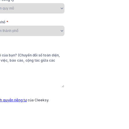
ới thường
ên dần mất
*
phố
i của bạn? (Chuyển đổi số toàn diện,
i xây dựng niềm tin với nhân
o việc, báo cáo, cộng tác giữa các
h quyền riêng tư
của Cleeksy.