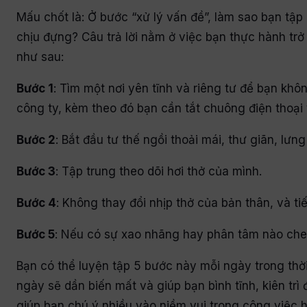
Mấu chốt là: Ở bước “xử lý vấn đề”, làm sao bạn tậ
chịu đựng? Câu trả lời nằm ở việc bạn thực hành trở 
như sau:
Bước 1
: Tìm một nơi yên tĩnh và riêng tư để bạn kh
công ty, kèm theo đó bạn cần tắt chuông điện thoại 
Bước 2
: Bắt đầu tư thế ngồi thoải mái, thư giãn, lư
Bước 3
: Tập trung theo dõi hơi thở của mình.
Bước 4
: Không thay đổi nhịp thở của bản thân, và tiế
Bước 5
: Nếu có sự xao nhãng hay phân tâm nào chen
Bạn có thể luyện tập 5 bước này mỗi ngày trong thờ
ngày sẽ dần biến mất và giúp bạn bình tĩnh, kiên trì
giúp bạn chú ý nhiều vào niềm vui trong công việc h