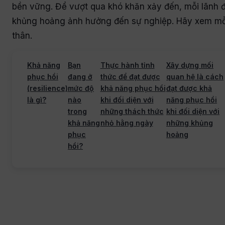
bền vững. Để vượt qua khó khăn xảy đến, mỗi lãnh
khủng hoảng ảnh hưởng đến sự nghiệp. Hãy xem mỗi 
thân.
Khả năng
Bạn
Thực hành tỉnh
Xây dựng mối
phục hồi
đang ở
thức để đạt được
quan hệ là cách
(resilience)
mức độ
khả năng phục hồi
đạt được khả
là gì?
nào
khi đối diện với
năng phục hồi
trong
những thách thức
khi đối diện với
khả năng
nhỏ hằng ngày
những khủng
phục
hoảng
hồi?