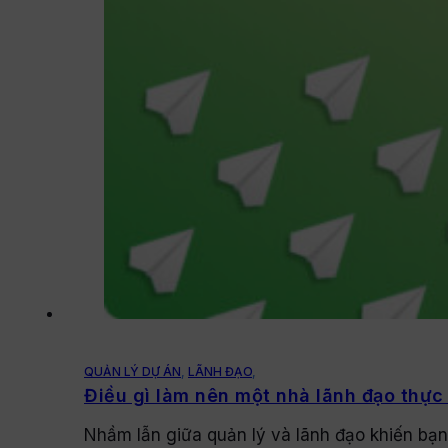
QUẢN LÝ DỰ ÁN
,
LÃNH ĐẠO
,
Điều gì làm nên một nhà lãnh đạo thực
Nhầm lẫn giữa quản lý và lãnh đạo khiến bạ