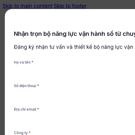
Skip to main content
Skip to footer
Nhận trọn bộ năng lực vận hành số từ chu
Bắt đầu miễn phí
Đăng ký nhận tư vấn và thiết kế bộ năng lực vận
*
Họ và tên
LÃNH ĐẠO
,
Khả năng phục hồi (resilien
*
Số điện thoại
2 mức độ thách thức mà lãnh đạo cần luyện tập vượt
*
Địa chỉ email
Cleeksy Team
*
Công ty