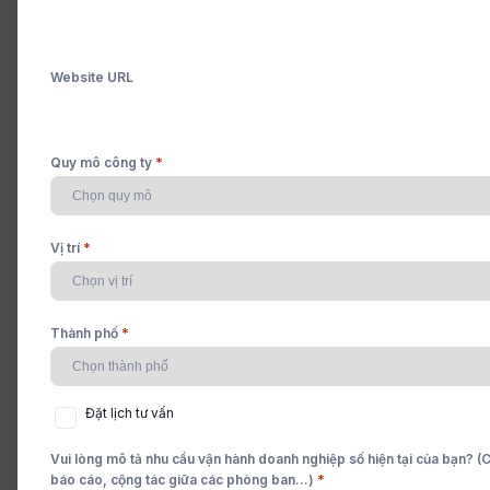
Đăng tải: 19/05/2024
Website URL
*
Quy mô công ty
*
Vị trí
*
Thành phố
Đặt
Đặt lịch tư vấn
lịch
tư
Vui lòng mô tả nhu cầu vận hành doanh nghiệp số hiện tại của bạn? (Ch
vấn
*
báo cáo, cộng tác giữa các phòng ban...)